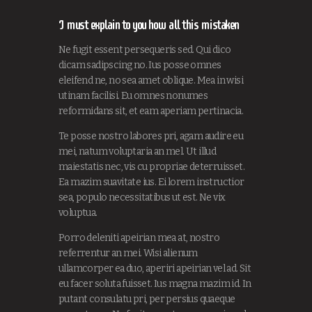
I must explain to you how all this mistaken
Ne fugit essent persequeris sed. Qui dico
dicam sadipscing no. Ius posse omnes
eleifend ne, no sea amet oblique. Mea in wisi
utinam facilisi. Eu omnes nonumes
reformidans sit, et eam aperiam pertinacia.
Te posse nostro labores pri, agam audire eu
mei, natum voluptaria an mel. Ut illud
maiestatis nec, vis cu propriae deterruisset.
Ea mazim suavitate ius. Ei lorem instructior
sea, populo necessitatibus ut est. Ne vix
voluptua.
Porro deleniti apeirian mea at, nostro
referrentur an mei. Wisi alienum
ullamcorper ea duo, aperiri apeirian vel ad. Sit
eu facer soluta fuisset. Ius magna mazim id. In
putant consulatu pri, per persius quaeque