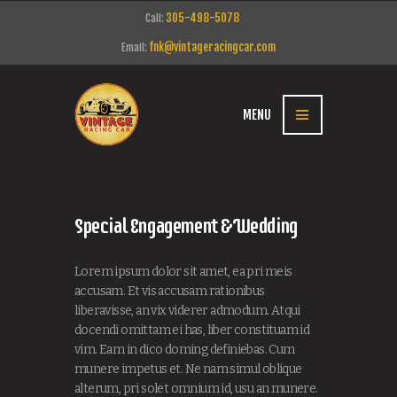
305-498-5078
Call:
fnk@vintageracingcar.com
Email:
MENU
Special Engagement & Wedding
Lorem ipsum dolor sit amet, ea pri meis
accusam. Et vis accusam rationibus
liberavisse, an vix viderer admodum. Atqui
docendi omittam ei has, liber constituam id
vim. Eam in dico doming definiebas. Cum
munere impetus et. Ne nam simul oblique
alterum, pri solet omnium id, usu an munere.