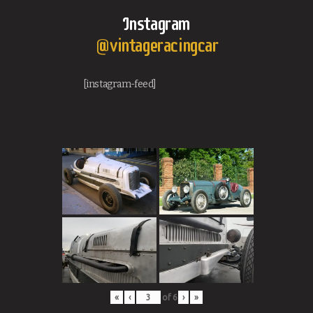
Instagram
@vintageracingcar
[instagram-feed]
«
‹
of
6
›
»