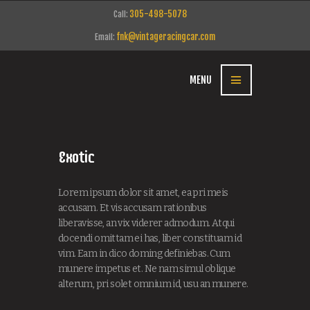
305-498-5078
Call:
fnk@vintageracingcar.com
Email:
MENU
Exotic
Lorem ipsum dolor sit amet, ea pri meis
accusam. Et vis accusam rationibus
liberavisse, an vix viderer admodum. Atqui
docendi omittam ei has, liber constituam id
vim. Eam in dico doming definiebas. Cum
munere impetus et. Ne nam simul oblique
alterum, pri solet omnium id, usu an munere.